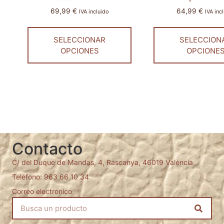
69,99
€
64,99
€
IVA incluido
IVA inc
SELECCIONAR
SELECCION
OPCIONES
OPCIONE
Contacto
C/ del Duque de Mandas, 4, Rascanya, 46019 València
Teléfono: 963 66 10 34
Correo electronico