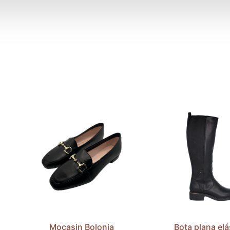
Mocasin Bolonia
Bota plana elá