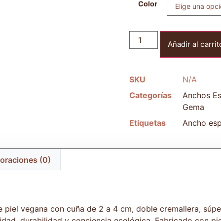
Color
Añadir al carrit
SKU
N/A
Categorías
Anchos Es
Gema
Etiquetas
Ancho esp
oraciones (0)
e piel vegana con cuña de 2 a 4 cm, doble cremallera, súper 
ad, durabilidad y conciencia ecológica. Fabricado con pie