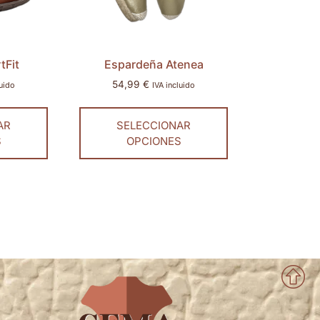
tFit
Espardeña Atenea
54,99
€
luido
IVA incluido
AR
SELECCIONAR
S
OPCIONES