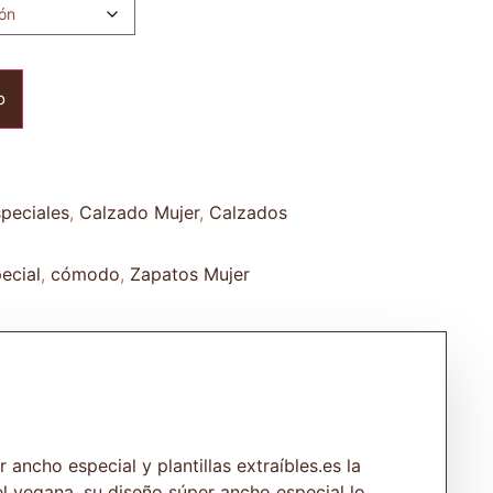
o
peciales
,
Calzado Mujer
,
Calzados
ecial
,
cómodo
,
Zapatos Mujer
ancho especial y plantillas extraíbles.es la
l vegana, su diseño súper ancho especial lo