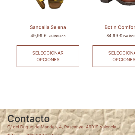
Sandalia Selena
Botin Comfor
49,99
€
84,99
€
IVA incluido
IVA inc
SELECCIONAR
SELECCION
OPCIONES
OPCIONE
Contacto
C/ del Duque de Mandas, 4, Rascanya, 46019 València