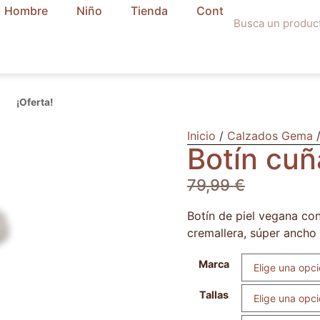
Hombre
Niño
Tienda
Contacto
¡Oferta!
Inicio
/
Calzados Gema
/
Botín cuñ
79,99
€
Botín de piel vegana co
cremallera, súper ancho e
Marca
Tallas