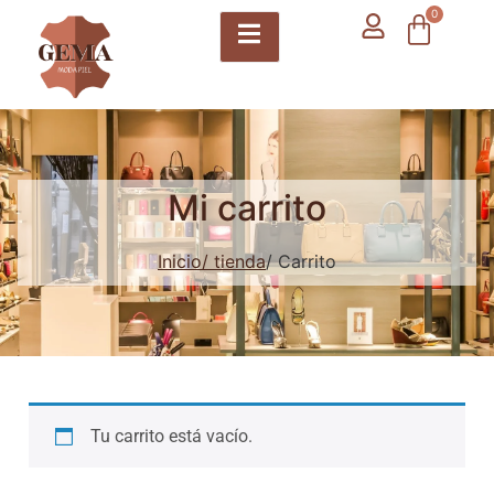
contenido
0
Mi carrito
Inicio
/ tienda
/ Carrito
Tu carrito está vacío.