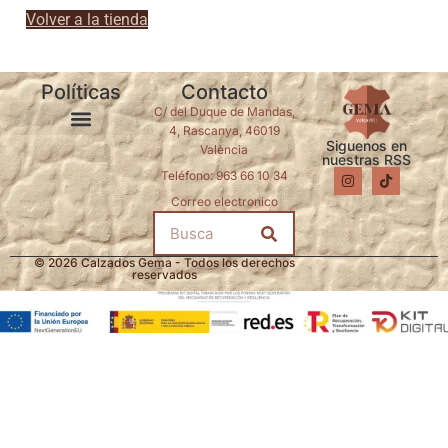
Volver a la tienda
Políticas
Contacto
C/ del Duque de Mandas,
4, Rascanya, 46019
Siguenos en
València
Política de Reembolso y Devoluciones
Política de Accesibilidad
Política de Privacidad
Política de Cookies
nuestras RSS
Teléfono: 963 66 10 34
Correo electronico
© 2026 Calzados Gema - Todos los derechos
reservados