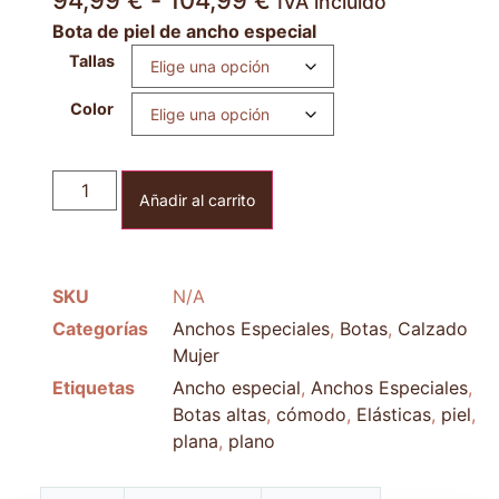
94,99
€
-
104,99
€
IVA incluido
Bota de piel de ancho especial
Tallas
Color
Añadir al carrito
SKU
N/A
Categorías
Anchos Especiales
,
Botas
,
Calzado
Mujer
Etiquetas
Ancho especial
,
Anchos Especiales
,
Botas altas
,
cómodo
,
Elásticas
,
piel
,
plana
,
plano