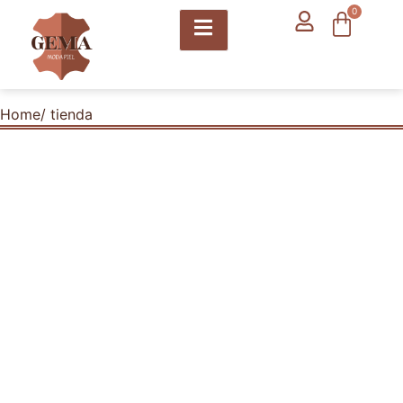
contenido
0
Home
/ tienda
Bienvenidos a Nuestra Tienda
Online de Calzados en Valencia
Bienvenidos a nuestra tienda online de
calzados en Valencia, donde encontrarás una
amplia variedad de zapatos para mujer,
hombre y niños, así como mochilas y bolsos
de alta calidad. Aprovecha nuestras rebajas
exclusivas y descubre las mejores ofertas en
calzado cómodo, calzado deportivo fabricado
en Valencia y accesorios para calzado.