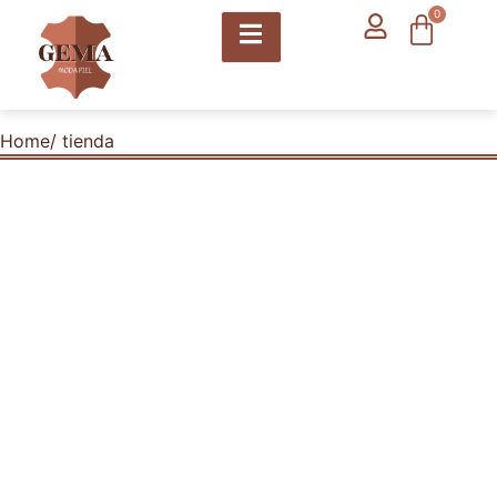
contenido
0
Home
/ tienda
Bienvenidos a Nuestra Tienda
Online de Calzados en Valencia
Bienvenidos a nuestra tienda online de
calzados en Valencia, donde encontrarás una
amplia variedad de zapatos para mujer,
hombre y niños, así como mochilas y bolsos
de alta calidad. Aprovecha nuestras rebajas
exclusivas y descubre las mejores ofertas en
calzado cómodo, calzado deportivo fabricado
en Valencia y accesorios para calzado.